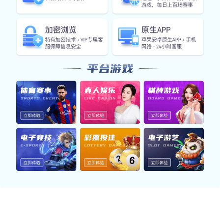
惑，尤其是在如何使用门将这一位置上。因此，在这
样的背景下，迈尼昂的不满情绪就显得尤为明显。他
不仅希望能获得更多首发机会，还渴望看到球队整体
水平有所提升。
此外，迈尼昂作为法国国家队的一员，其个人职业规
划也受到很大影响。如果他继续留在一个不确定性较
大的环境中，将难以实现自己的目标。因此，即使阿
莱格里下课后新任主帅能够改善局面，但这段时间内
积累的不满情绪依然会影响他的决策。
2、切尔西关注迈尼昂动向
切尔西最近在寻找可以加强球队阵容的新鲜血液，而
他们对迈尼昂表现出的浓厚兴趣正是基于他的能力与
潜力。作为一名顶级门将，迈尼昂在场上的反应速度