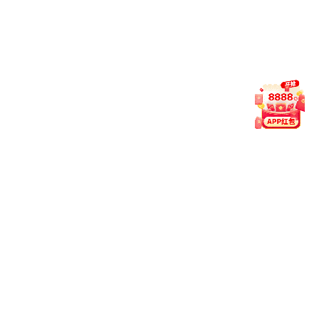
当然，从个人层面来看，如果迈尼ャン选择加盟切尔
西或其他豪门，则意味着他将在更高的平台展示自
己。这不仅有助于提高他的职业生涯，也能够增加他
未来参与国际赛事，比如世界杯等重大赛事的机会。
因此，无论如何，他都需要认真评估自己的选择，以
确保做出最符合自身发展的决定。
4、AC米兰当前挑战与机遇
面对即将到来的冬季转会窗，AC米兰既面临挑战，也
蕴藏机遇。在人员流动频繁的大背景下，如何留住核
心球员至关重要。除了处理好与现有球员之间的关系
外，还需积极寻找合适的人选来补强短板，为下一阶
段注入新生力量。同时，新任主帅若能尽快上任并开
展有效工作，将为球队注入新的活力，为整个俱乐部
带来积极变化。