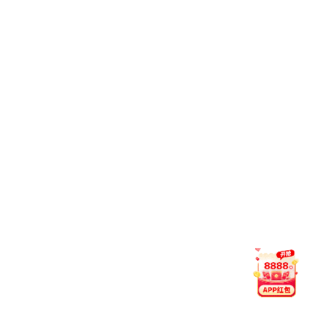
气候使得球员们可以更加轻松地进行户外训练，而不
必担心极端天气造成影响。此外，高原带来的氧气稀
薄环境，也是在此时期锻炼耐力与意志的一种绝佳方
式。
同时，昆明海埂基地拥有完善的体育设施，包括标准
足球场、健身房等，为球队提供了充分保障，使得日
常训练能够高效展开。在这样的条件下，每位球员都
能够最大限度地发挥自己的潜能，全身心投入到备战
中。
此外，在自然风光优美且空气清新的环境中进行集
训，也有助于缓解运动过程中的疲劳感，有利于保持
团队士气。如若能够合理利用这一优势，无疑将对整
个冬训效果产生积极推动作用，为接下来的比赛打下