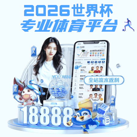
立即注册
aoa网页版入口
官网 ·
权威体育数据平台
AOA网页版入口 OFFICIAL WEBSITE
自2022年创立以来，
aoa网页版入口
致力于为用户提
供包括NBA、英超、欧洲杯、LPL在内的热门赛事直播
与数据服务，广受用户信赖。
立即下载aoa网页版入口APP