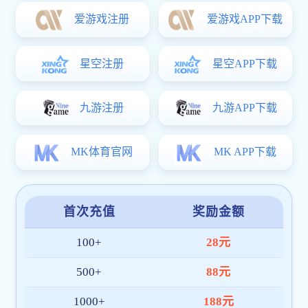
首页
/
体育资讯
/ 正文
2026-06-16 02:55
37 次阅读
上海海港B队抵达昆明海埂基地开启三周冬
训备战新赛季
在新赛季即将来临之际，上海海港B队于近日抵达昆
明海埂基地，正式开启为期三周的冬训备战。这次冬
训不仅是球员们提升身体素质和技战术水平的重要阶
段，更是球队凝聚力和团队精神的考验。文章将从冬
训目的、训练内容、环境适应以及球队展望四个方面
详细探讨上海海港B队此次冬训的意义与重要性。通