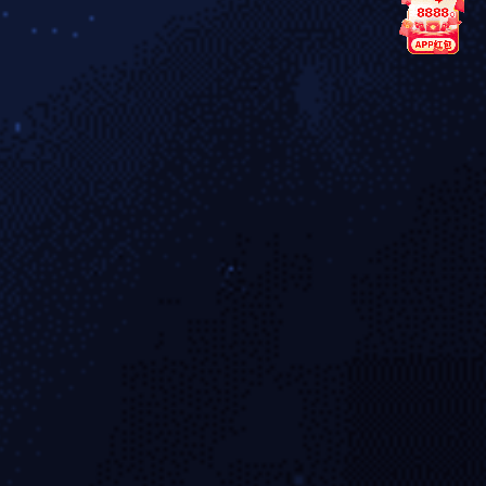
想与希望。随着斯威尼重返马刺，当年那个
，再一次点燃了圣安东尼奥市民心中的热
表达对他的支持与期待，这种热烈反响给整
再度披上战袍，那份骄傲感油然而生。从每
不仅是对斯威尼个人成就的一种认可，更是
。
优势，也让整个城市团结一致，共同为了这
人都渴望见证奇迹，再次体验属于他们时代