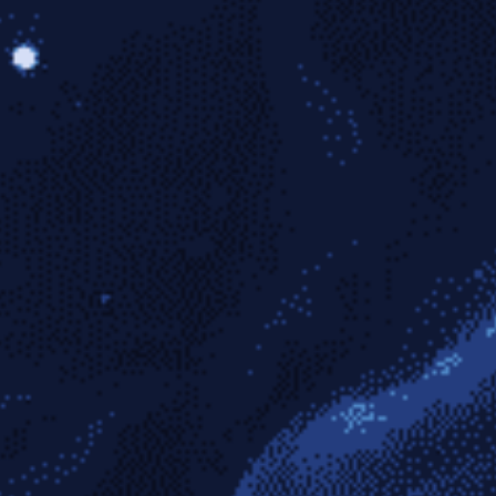
向前迈进。
3、更衣室文化的重要角色
作为一名资深球员，斯威尼不仅仅是在场上为球
用。他以身作则，用自己勤奋努力和积极向上的
第一个到达训练馆，并且用自己的实际行动鼓励
此外，作为老将，斯威尼也是年轻球员成长道路
过去成功与失败经历，让他们从中汲取经验。同
新鲜理念融入到实践当中，这种双向互动促进了
这种积极向上的更衣室文化，不仅提高了团队士
的重要性。当大家朝着同一个目标努力奋斗的时
走向成功之路。
4、激励城市与球迷精神