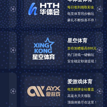
2026-06-23 03:57
36 次阅读
事交织成了一幅幅动人的画卷。斯威尼重返
和24年前的“李”的辉煌历史。斯威尼作为
生涯的重要节点，更是这支球队重燃夺冠希