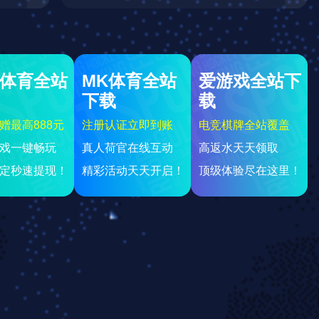
尼重返马刺所带来的影响，包括他的个人表
的重要角色，以及对球迷和城市的精神激
何再次助力马刺追逐总冠军，续写辉煌篇
场上的表现一直以来都是球队胜利的重要保
季前赛和常规赛中的表现令人振奋。他不仅
组织能力和防守意识，为球队提供了全方位
或缺的一环。他在关键时刻总能挺身而出，
们的信任。在比赛中，他常常能够通过精准
攻效率。
能力，在防守端给予对手巨大的压力。他不