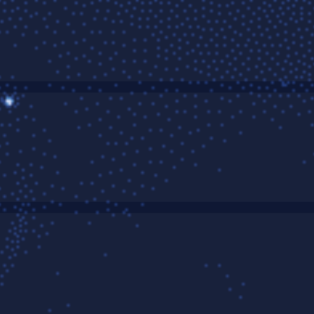
在篮球的历史长河中，球队与球员之间的传奇故
马刺，这一时刻无疑让人想起了22年前的“面包”队
昔日马刺的核心球员，他的回归不仅是个人职业