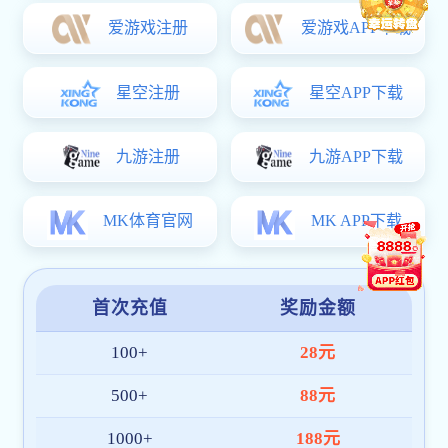
常见风险威胁
暴力破解尝试
账户冒用登录
中间人劫持
数据泄露与滥用
非法脚本注入
AOA官方版网站登录入口-AOA(中国)
防护体系
高强度密码加密机制
实时设备监测与IP识别
HTTPS + TLS 1.3 加密协议
行为日志审计 + 异常告警
XSS/SQL注入防护规则引擎