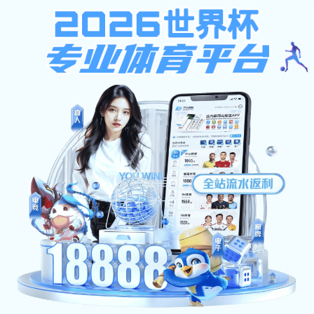
立即注册
隐私政策
1. 本应用是否会收集我的个人信息？
是的，aoa网页版入口平台在提供赛事服务过程中会依
据权限收集基础资料（如手机号、设备信息、使用记
录等）以提升服务体验。
2. 收集这些信息的目的是什么？
3. 我的信息会被共享或出售吗？